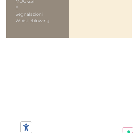
MOG-231
E
Segnalazioni
Whistleblowing