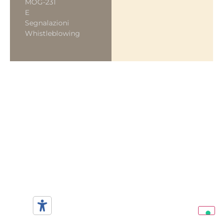
MOG-231
E
Segnalazioni
Whistleblowing