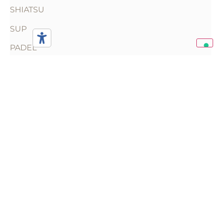
SHIATSU
SUP
PADEL
YOGA
Entdecken Sie alle Aktivitäten
Folgen
Sie uns:
Konsortium
Für Die
Entwicklung
Viale
Und
dell'Artigiano,
Die
9 - 30021
Verwaltung
Caorle (VE)
Der
+39
Strände
0421