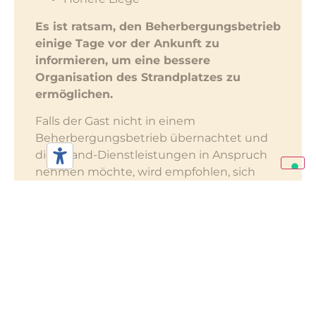
Es ist ratsam, den Beherbergungsbetrieb
einige Tage vor der Ankunft zu
informieren, um eine bessere
Organisation des Strandplatzes zu
ermöglichen.
Falls der Gast nicht in einem
Beherbergungsbetrieb übernachtet und
die Strand-Dienstleistungen in Anspruch
nehmen möchte, wird empfohlen, sich
vorab mit dem Büro des Consorzio Arenili
in Verbindung zu setzen, um einen
angemessenen Zugang und die
Verfügbarkeit eines geeigneten Platzes zu
gewährleisten.
Pflegebedürftige Personen und/oder
Personen mit motorischen