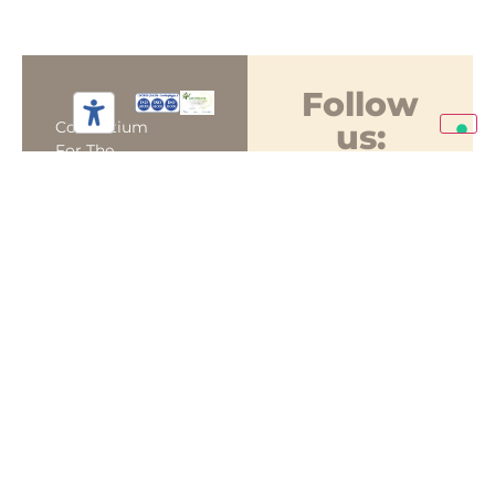
Follow
us:
Consortium
For The
Development
Viale
And
dell'Artigiano,
Management
9 - 30021
Of The
Caorle (VE)
Marina Di
+39
Caorle
0421
Beaches
84272
Srl
prenotazioni@caorlespiaggia.it
VAT And
Tax Code:
00709960272
Privacy
Policy –